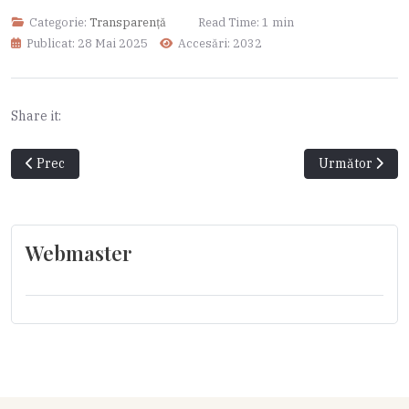
Categorie:
Transparență
Read Time: 1 min
Publicat: 28 Mai 2025
Accesări: 2032
Share it:
Articol precedent: Dezbatere publică
Articolul urmă
Prec
Următor
Webmaster